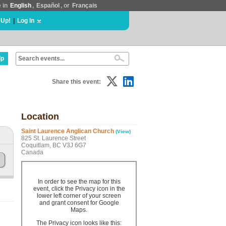
e in
English
,
Español
, or
Français
 Up!
|
Log In
lp
Share this event:
Location
Saint Laurence Anglican Church
(View)
825 St. Laurence Street
Coquitlam, BC V3J 6G7
Canada
In order to see the map for this
event, click the Privacy icon in the
lower left corner of your screen
and grant consent for Google
Maps.
The Privacy icon looks like this: