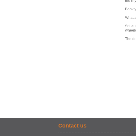
the rh
Book yo
What a
St Lau
wheelc
The do
Contact us