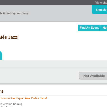
View sit
Sign Me
ade ticketing company.
Find An Event
He
fés Jazz!
Not Available
nt
hos du Pacifique: Aux Cafés Jazz!
sh version below)