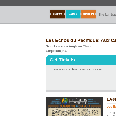
The fair-tr
Les Echos du Pacifique: Aux Ca
Saint Laurence Anglican Church
Coquitlam, BC
Get Tickets
There are no active dates for this event.
Eve
Les Ec
(Engli