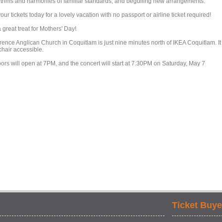
ythms and harmonies of familiar standards, and beguiling new arrangements.
ur tickets today for a lovely vacation with no passport or airline ticket required!
 great treat for Mothers' Day!
rence Anglican Church in Coquitlam is just nine minutes north of IKEA Coquitlam. It 
hair accessible.
ors will open at 7PM, and the concert will start at 7:30PM on Saturday, May 7
Ticket Buye