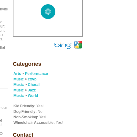
nvite
de
ur:
ont
aux
s.
let
Categories
Arts
>
Performance
Music
>
cxvb
Music
>
Choral
____
Music
>
Jazz
Music
>
World
Kid Friendly:
Yes!
o our
Dog Friendly:
No
Non-Smoking:
Yes!
of
Wheelchair Accessible:
Yes!
ol,
to
Contact