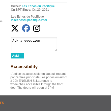
Owner:
Les Echos du Pacifique
On BPT Since:
Oct 29, 2021
Les Echos du Pacifique
lesechosdupacifique.info/
is
Ask!
Accessibility
L'eglise est accessible en fauteuil roulant
par l'entrée principale Les portes ouvriront
à 19h ENGLISH St Laurence is
wheelchair accessible through the front
door The doors will open at 7PM
rs