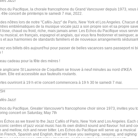
fés Jazz!
hos du Pacifique, la chorale francophone du Grand Vancouver depuis 1973, vous i
s 49e concert de printemps le samedi 7 mai, 2022.
des nôtres lors de notre "Cafés-Jazz" de Paris, New York et Los Angeles. Chacun 
ntres emblématiques de la musique vocale jazz a son propre son et sa propre save
t lisse, chaud ou froid, riche, mais jamais amer. Les Echos du Pacifique vous servir
u musical, en français, espagnol et anglais, qui vous fera fredonner et swinguer, 
s et aux harmonies de standards familiers et de nouveaux arrangements séduisant
ez vos billets dès aujourd'hui pour passer de belles vacances sans passeport ni bil
 !
eau cadeau pour la fête des mères !
se anglicane St Laurence de Coquitlam se trouve à neuf minutes au nord d'IKEA
lam. Elle est accessible aux fauteuils roulants.
rtes ouvriront à 19 h et le concert commencera à 19 h 30 le samedi 7 mai.
________________________________________________________________
ISH
fés-Jazz!
hos du Pacifique, Greater Vancouver's francophone choir since 1973, invites you t
pring concert on Saturday, May 7th
es Échos as we travel to the Jazz Cafés of Paris, New York and Los Angeles. Each 
iconic centres of jazz vocal music has its own distinct sound and flavour: hot and co
 and mellow, rich and never bitter. Les Echos du Pacifique will serve up a musical
in French, Spanish and English, that will have you swinging, swaying, and sighing 