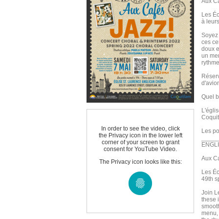
Aux Ca
Les Éc
à leur
Soyez 
ces ce
doux e
un men
rythme
Réserv
d'avion
Quel b
L'égli
Coquit
In order to see the video, click
Les po
the Privacy icon in the lower left
_____
corner of your screen to grant
ENGL
consent for YouTube Video.
Aux Ca
The Privacy icon looks like this:
Les Éc
49th s
Join L
these 
smooth
menu, 