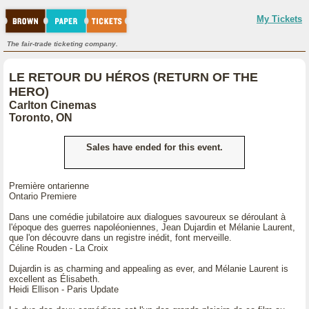
My Tickets
The fair-trade ticketing company.
LE RETOUR DU HÉROS (RETURN OF THE
HERO)
Carlton Cinemas
Toronto, ON
Sales have ended for this event.
Première ontarienne
Ontario Premiere
Dans une comédie jubilatoire aux dialogues savoureux se déroulant à
l'époque des guerres napoléoniennes, Jean Dujardin et Mélanie Laurent,
que l'on découvre dans un registre inédit, font merveille.
Céline Rouden - La Croix
Dujardin is as charming and appealing as ever, and Mélanie Laurent is
excellent as Élisabeth.
Heidi Ellison - Paris Update