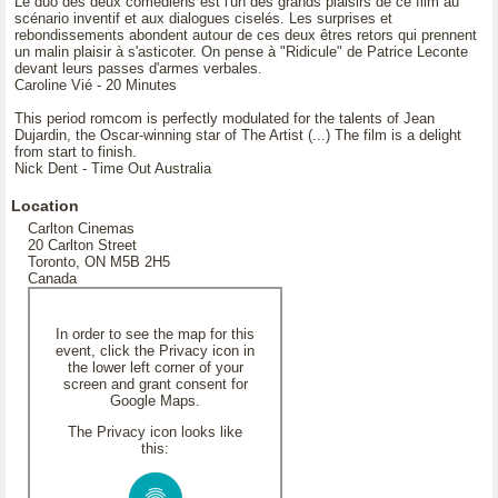
Le duo des deux comédiens est l'un des grands plaisirs de ce film au
scénario inventif et aux dialogues ciselés. Les surprises et
rebondissements abondent autour de ces deux êtres retors qui prennent
un malin plaisir à s'asticoter. On pense à "Ridicule" de Patrice Leconte
devant leurs passes d'armes verbales.
Caroline Vié - 20 Minutes
This period romcom is perfectly modulated for the talents of Jean
Dujardin, the Oscar-winning star of The Artist (...) The film is a delight
from start to finish.
Nick Dent - Time Out Australia
Location
Carlton Cinemas
20 Carlton Street
Toronto, ON M5B 2H5
Canada
In order to see the map for this
event, click the Privacy icon in
the lower left corner of your
screen and grant consent for
Google Maps.
The Privacy icon looks like
this: