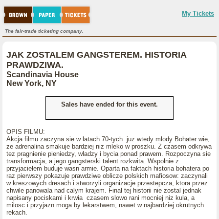
My Tickets
The fair-trade ticketing company.
JAK ZOSTALEM GANGSTEREM. HISTORIA
PRAWDZIWA.
Scandinavia House
New York, NY
Sales have ended for this event.
OPIS FILMU:
Akcja filmu zaczyna sie w latach 70-tych juz wtedy mlody Bohater wie,
ze adrenalina smakuje bardziej niz mleko w proszku. Z czasem odkrywa
tez pragnienie pieniedzy, wladzy i bycia ponad prawem. Rozpoczyna sie
transformacja, a jego gangsterski talent rozkwita. Wspolnie z
przyjacielem buduje wasn armie. Oparta na faktach historia bohatera po
raz pierwszy pokazuje prawdziwe oblicze polskich mafiosow: zaczynali
w kreszowych dresach i stworzyli organizacje przestepcza, ktora przez
chwile panowala nad calym krajem. Final tej historii nie zostal jednak
napisany pociskami i krwia czasem slowo rani mocniej niz kula, a
milosc i przyjazn moga by lekarstwem, nawet w najbardziej okrutnych
rekach.