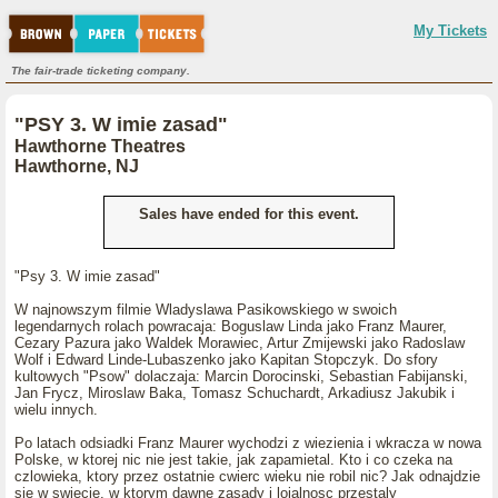
My Tickets
The fair-trade ticketing company.
"PSY 3. W imie zasad"
Hawthorne Theatres
Hawthorne, NJ
Sales have ended for this event.
"Psy 3. W imie zasad"
W najnowszym filmie Wladyslawa Pasikowskiego w swoich
legendarnych rolach powracaja: Boguslaw Linda jako Franz Maurer,
Cezary Pazura jako Waldek Morawiec, Artur Zmijewski jako Radoslaw
Wolf i Edward Linde-Lubaszenko jako Kapitan Stopczyk. Do sfory
kultowych "Psow" dolaczaja: Marcin Dorocinski, Sebastian Fabijanski,
Jan Frycz, Miroslaw Baka, Tomasz Schuchardt, Arkadiusz Jakubik i
wielu innych.
Po latach odsiadki Franz Maurer wychodzi z wiezienia i wkracza w nowa
Polske, w ktorej nic nie jest takie, jak zapamietal. Kto i co czeka na
czlowieka, ktory przez ostatnie cwierc wieku nie robil nic? Jak odnajdzie
sie w swiecie, w ktorym dawne zasady i lojalnosc przestaly