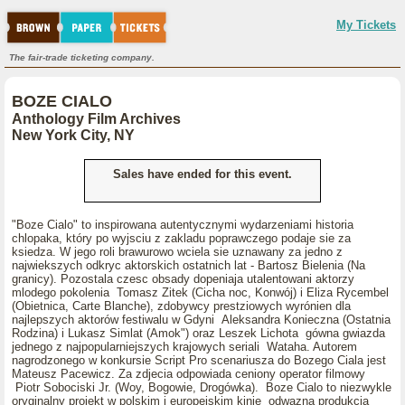
My Tickets
The fair-trade ticketing company.
BOZE CIALO
Anthology Film Archives
New York City, NY
Sales have ended for this event.
"Boze Cialo" to inspirowana autentycznymi wydarzeniami historia
chlopaka, który po wyjsciu z zakladu poprawczego podaje sie za
ksiedza. W jego roli brawurowo wciela sie uznawany za jedno z
najwiekszych odkryc aktorskich ostatnich lat - Bartosz Bielenia (Na
granicy). Pozostala czesc obsady dopeniaja utalentowani aktorzy
mlodego pokolenia Tomasz Zitek (Cicha noc, Konwój) i Eliza Rycembel
(Obietnica, Carte Blanche), zdobywcy prestziowych wyrónien dla
najlepszych aktorów festiwalu w Gdyni Aleksandra Konieczna (Ostatnia
Rodzina) i Lukasz Simlat (Amok") oraz Leszek Lichota gówna gwiazda
jednego z najpopularniejszych krajowych seriali Wataha. Autorem
nagrodzonego w konkursie Script Pro scenariusza do Bozego Ciala jest
Mateusz Pacewicz. Za zdjecia odpowiada ceniony operator filmowy
Piotr Sobociski Jr. (Woy, Bogowie, Drogówka). Boze Cialo to niezwykle
oryginalny projekt w polskim i europejskim kinie odwazna produkcja