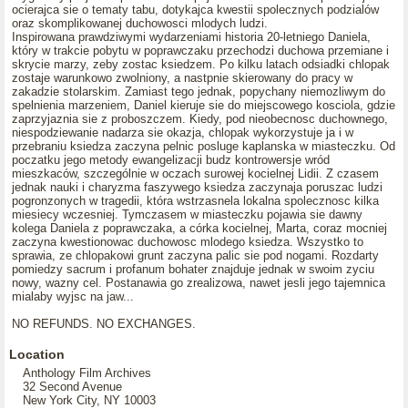
ocierajca sie o tematy tabu, dotykajca kwestii spolecznych podzialów
oraz skomplikowanej duchowosci mlodych ludzi.
Inspirowana prawdziwymi wydarzeniami historia 20-letniego Daniela,
który w trakcie pobytu w poprawczaku przechodzi duchowa przemiane i
skrycie marzy, zeby zostac ksiedzem. Po kilku latach odsiadki chlopak
zostaje warunkowo zwolniony, a nastpnie skierowany do pracy w
zakadzie stolarskim. Zamiast tego jednak, popychany niemozliwym do
spelnienia marzeniem, Daniel kieruje sie do miejscowego kosciola, gdzie
zaprzyjaznia sie z proboszczem. Kiedy, pod nieobecnosc duchownego,
niespodziewanie nadarza sie okazja, chlopak wykorzystuje ja i w
przebraniu ksiedza zaczyna pelnic posluge kaplanska w miasteczku. Od
poczatku jego metody ewangelizacji budz kontrowersje wród
mieszkaców, szczególnie w oczach surowej kocielnej Lidii. Z czasem
jednak nauki i charyzma faszywego ksiedza zaczynaja poruszac ludzi
pogronzonych w tragedii, która wstrzasnela lokalna spolecznosc kilka
miesiecy wczesniej. Tymczasem w miasteczku pojawia sie dawny
kolega Daniela z poprawczaka, a córka kocielnej, Marta, coraz mocniej
zaczyna kwestionowac duchowosc mlodego ksiedza. Wszystko to
sprawia, ze chlopakowi grunt zaczyna palic sie pod nogami. Rozdarty
pomiedzy sacrum i profanum bohater znajduje jednak w swoim zyciu
nowy, wazny cel. Postanawia go zrealizowa, nawet jesli jego tajemnica
mialaby wyjsc na jaw...
NO REFUNDS. NO EXCHANGES.
Location
Anthology Film Archives
32 Second Avenue
New York City, NY 10003