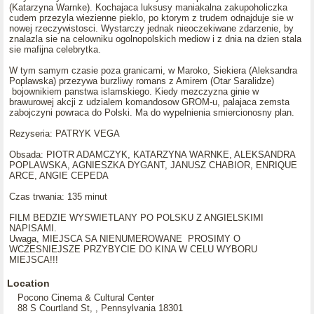
(Katarzyna Warnke). Kochajaca luksusy maniakalna zakupoholiczka
cudem przezyla wiezienne pieklo, po ktorym z trudem odnajduje sie w
nowej rzeczywistosci. Wystarczy jednak nieoczekiwane zdarzenie, by
znalazla sie na celowniku ogolnopolskich mediow i z dnia na dzien stala
sie mafijna celebrytka.
W tym samym czasie poza granicami, w Maroko, Siekiera (Aleksandra
Poplawska) przezywa burzliwy romans z Amirem (Otar Saralidze)
bojownikiem panstwa islamskiego. Kiedy mezczyzna ginie w
brawurowej akcji z udzialem komandosow GROM-u, palajaca zemsta
zabojczyni powraca do Polski. Ma do wypelnienia smiercionosny plan.
Rezyseria: PATRYK VEGA
Obsada: PIOTR ADAMCZYK, KATARZYNA WARNKE, ALEKSANDRA
POPLAWSKA, AGNIESZKA DYGANT, JANUSZ CHABIOR, ENRIQUE
ARCE, ANGIE CEPEDA
Czas trwania: 135 minut
FILM BEDZIE WYSWIETLANY PO POLSKU Z ANGIELSKIMI
NAPISAMI.
Uwaga, MIEJSCA SA NIENUMEROWANE PROSIMY O
WCZESNIEJSZE PRZYBYCIE DO KINA W CELU WYBORU
MIEJSCA!!!
Location
Pocono Cinema & Cultural Center
88 S Courtland St, , Pennsylvania 18301