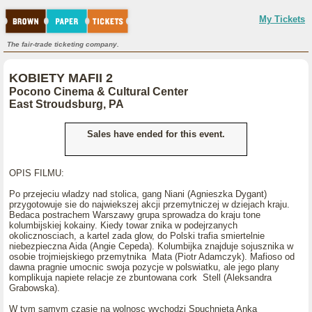
My Tickets
The fair-trade ticketing company.
KOBIETY MAFII 2
Pocono Cinema & Cultural Center
East Stroudsburg, PA
Sales have ended for this event.
OPIS FILMU:
Po przejeciu wladzy nad stolica, gang Niani (Agnieszka Dygant)
przygotowuje sie do najwiekszej akcji przemytniczej w dziejach kraju.
Bedaca postrachem Warszawy grupa sprowadza do kraju tone
kolumbijskiej kokainy. Kiedy towar znika w podejrzanych
okolicznosciach, a kartel zada glow, do Polski trafia smiertelnie
niebezpieczna Aida (Angie Cepeda). Kolumbijka znajduje sojusznika w
osobie trojmiejskiego przemytnika Mata (Piotr Adamczyk). Mafioso od
dawna pragnie umocnic swoja pozycje w polswiatku, ale jego plany
komplikuja napiete relacje ze zbuntowana cork Stell (Aleksandra
Grabowska).
W tym samym czasie na wolnosc wychodzi Spuchnieta Anka