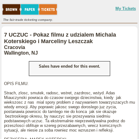
My Tickets
The fair-trade ticketing company.
7 UCZUC - Pokaz filmu z udzialem Michala
Koterskiego i Marceliny Leszczak
Cracovia
Wallington, NJ
Sales have ended for this event.
OPIS FILMU:
Strach, zlosc, smutek, radosc, wstret, zazdrosc, wstyd. Adas
Miauczynski powraca do czasow swojego dziecinstwa, kiedy jak
wiekszosc z nas mial spory problem z nazywaniem towarzyszacych mu
wtedy emocji. Aby poprawic jakosc swego doroslego juz zycia,
postanawia powrocic do tamtego nie do konca jak sie okazuje
beztroskiego okresu, by nauczyc sie przezywania siedmiu
podstawowych uczuc. Ta ekstremalnie nieprzewidywalna podroz do
przeszlosci obfituje w szereg przezabawnych, wrecz komicznych
sytuacji, ale niesie za soba rowniez moc wzruszen i refleksji.