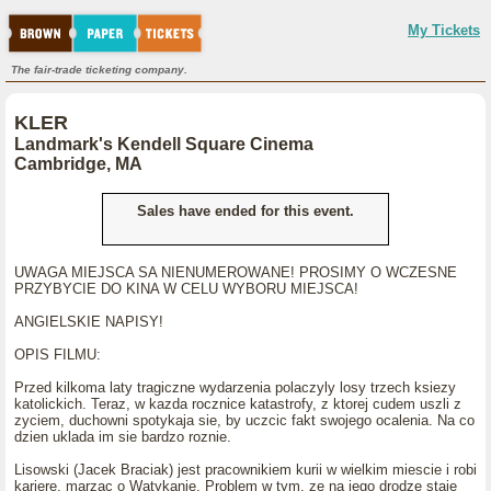
My Tickets
The fair-trade ticketing company.
KLER
Landmark's Kendell Square Cinema
Cambridge, MA
Sales have ended for this event.
UWAGA MIEJSCA SA NIENUMEROWANE! PROSIMY O WCZESNE
PRZYBYCIE DO KINA W CELU WYBORU MIEJSCA!
ANGIELSKIE NAPISY!
OPIS FILMU:
Przed kilkoma laty tragiczne wydarzenia polaczyly losy trzech ksiezy
katolickich. Teraz, w kazda rocznice katastrofy, z ktorej cudem uszli z
zyciem, duchowni spotykaja sie, by uczcic fakt swojego ocalenia. Na co
dzien uklada im sie bardzo roznie.
Lisowski (Jacek Braciak) jest pracownikiem kurii w wielkim miescie i robi
kariere, marzac o Watykanie. Problem w tym, ze na jego drodze staje