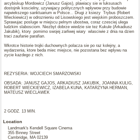
arcybiskup Mordowicz (Janusz Gajos), plawiacy sie w luksusach
dostojnik koscielny, uzywajacy politycznych wplywow przy budowie
najwiekszego sanktuarium w Polsce... Drugi z ksiezy Trybus (Robert
Wieckiewicz) w odroznieniu od Lisowskiego jest wiejskim proboszczem.
Sprawujac posluge w miejscu pelnym ubostwa, coraz czesciej ulega
ludzkim slabosciom. Niezbyt dobrze wiedzie sie tez Kukule (Arkadiusz
Jakubik), ktory pomimo swojej zarliwej wiary wlasciwie z dnia na dzien
traci zaufanie parafian.
Wkrotce historie trojki duchownych polacza sie po raz kolejny, a
wydarzenia, ktore beda miec miejsce, nie pozostana bez wplywu na
zycie kazdego z nich.
REZYSERIA: WOJCIECH SMARZOWSKI
OBSADA: JANUSZ GAJOS, ARKADIUSZ JAKUBIK, JOANNA KULIG,
ROBERT WIECKIEWICZ, IZABELA KUNA, KATARZYNA HERMAN,
MATEUSZ WIECLAWEK
2 GODZ. 13 MIN.
Location
Landmark's Kendell Square Cinema
355 Binney Street
Cambridge, MA 02139