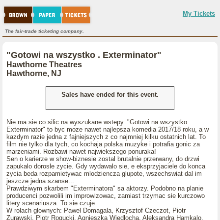
My Tickets
The fair-trade ticketing company.
"Gotowi na wszystko . Exterminator"
Hawthorne Theatres
Hawthorne, NJ
Sales have ended for this event.
Nie ma sie co silic na wyszukane wstepy. "Gotowi na wszystko.
Exterminator" to byc moze nawet najlepsza komedia 2017/18 roku, a w
kazdym razie jedna z fajniejszych z co najmniej kilku ostatnich lat. To
film nie tylko dla tych, co kochaja polska muzyke i potrafia gonic za
marzeniami. Rozbawi nawet najwiekszego ponuraka!
Sen o karierze w show-biznesie zostal brutalnie przerwany, do drzwi
zapukalo dorosle zycie. Gdy wydawalo sie, e eksprzyjaciele do konca
zycia beda rozpamietywac mlodziencza glupote, wszechswiat dal im
jeszcze jedna szanse...
Prawdziwym skarbem "Exterminatora" sa aktorzy. Podobno na planie
producenci pozwolili im improwizowac, zamiast trzymac sie kurczowo
litery scenariusza. To sie czuje
W rolach glownych: Pawel Domagala, Krzysztof Czeczot, Piotr
Zurawski, Piotr Rogucki, Agnieszka Wiedlocha, Aleksandra Hamkalo,