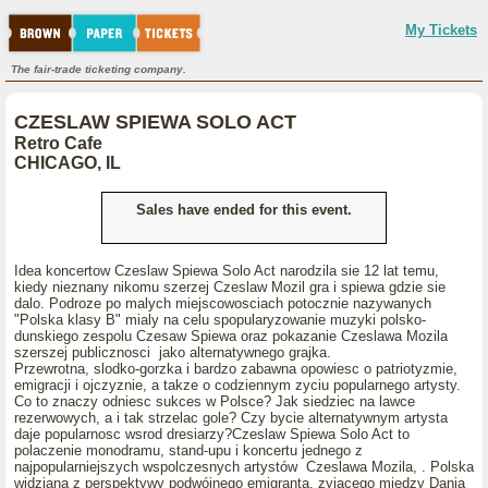
My Tickets
The fair-trade ticketing company.
CZESLAW SPIEWA SOLO ACT
Retro Cafe
CHICAGO, IL
Sales have ended for this event.
Idea koncertow Czeslaw Spiewa Solo Act narodzila sie 12 lat temu,
kiedy nieznany nikomu szerzej Czeslaw Mozil gra i spiewa gdzie sie
dalo. Podroze po malych miejscowosciach potocznie nazywanych
"Polska klasy B" mialy na celu spopularyzowanie muzyki polsko-
dunskiego zespolu Czesaw Spiewa oraz pokazanie Czeslawa Mozila
szerszej publicznosci jako alternatywnego grajka.
Przewrotna, slodko-gorzka i bardzo zabawna opowiesc o patriotyzmie,
emigracji i ojczyznie, a takze o codziennym zyciu popularnego artysty.
Co to znaczy odniesc sukces w Polsce? Jak siedziec na lawce
rezerwowych, a i tak strzelac gole? Czy bycie alternatywnym artysta
daje popularnosc wsrod dresiarzy?Czeslaw Spiewa Solo Act to
polaczenie monodramu, stand-upu i koncertu jednego z
najpopularniejszych wspolczesnych artystów Czeslawa Mozila, . Polska
widziana z perspektywy podwójnego emigranta, zyjacego miedzy Dania