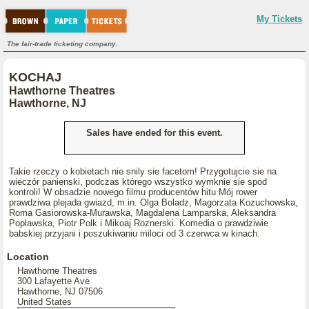
My Tickets
The fair-trade ticketing company.
KOCHAJ
Hawthorne Theatres
Hawthorne, NJ
Sales have ended for this event.
Takie rzeczy o kobietach nie snily sie facetom! Przygotujcie sie na
wieczór panienski, podczas którego wszystko wymknie sie spod
kontroli! W obsadzie nowego filmu producentów hitu Mój rower
prawdziwa plejada gwiazd, m.in. Olga Boladz, Magorzata Kozuchowska,
Roma Gasiorowska-Murawska, Magdalena Lamparska, Aleksandra
Poplawska, Piotr Polk i Mikoaj Roznerski. Komedia o prawdziwie
babskiej przyjani i poszukiwaniu miloci od 3 czerwca w kinach.
Location
Hawthorne Theatres
300 Lafayette Ave
Hawthorne, NJ 07506
United States