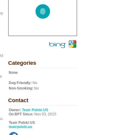
ny
ez
Categories
None
em
Dog Friendly:
No
Non-Smoking:
No
Contact
Owner:
Teatr Polski US
On BPT Since:
Nov 03, 2015
u.
Teatr Polski US
teatrpolski.us