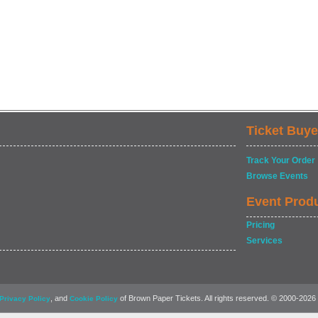
Ticket Buye
Track Your Order
Browse Events
Event Prod
Pricing
Services
, and
of Brown Paper Tickets. All rights reserved. © 2000-2026
Privacy Policy
Cookie Policy