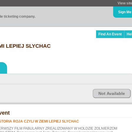
View sit
Sign Me
ade ticketing company.
Find An Event
He
MI LEPIEJ SLYCHAC
Not Available
vent
STORIA ROJA CZYLI W ZIEMI LEPIEJ SLYCHAC
ERWSZY FILM FABULARNY ZREALIZOWANY W HOLDZIE ZOLNIERZOM