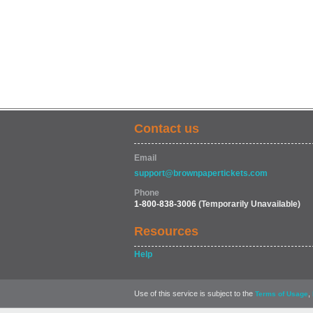
Contact us
Email
support@brownpapertickets.com
Phone
1-800-838-3006
(Temporarily Unavailable)
Resources
Help
Use of this service is subject to the
,
Terms of Usage