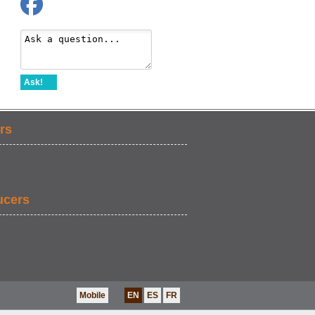
Ask!
rs
ucers
Mobile
EN
ES
FR