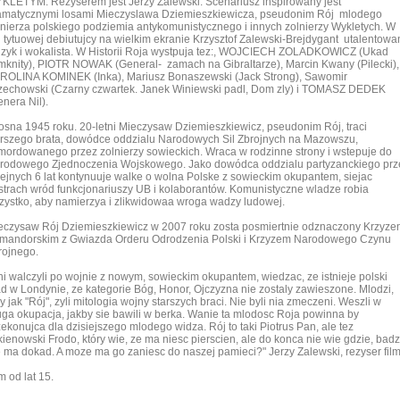
KLETYM. Rezyserem jest Jerzy Zalewski. Scenariusz inspirowany jest
amatycznymi losami Mieczyslawa Dziemieszkiewicza, pseudonim Rój mlodego
lnierza polskiego podziemia antykomunistycznego i innych zolnierzy Wykletych. W
li tytuowej debiutujcy na wielkim ekranie Krzysztof Zalewski-Brejdygant utalentowa
zyk i wokalista. W Historii Roja wystpuja tez:, WOJCIECH ZOLADKOWICZ (Ukad
mknity), PIOTR NOWAK (General- zamach na Gibraltarze), Marcin Kwany (Pilecki),
ROLINA KOMINEK (Inka), Mariusz Bonaszewski (Jack Strong), Sawomir
zechowski (Czarny czwartek. Janek Winiewski padl, Dom zly) i TOMASZ DEDEK
enera Nil).
osna 1945 roku. 20-letni Mieczysaw Dziemieszkiewicz, pseudonim Rój, traci
arszego brata, dowódce oddzialu Narodowych Sil Zbrojnych na Mazowszu,
mordowanego przez zolnierzy sowieckich. Wraca w rodzinne strony i wstepuje do
rodowego Zjednoczenia Wojskowego. Jako dowódca oddzialu partyzanckiego prz
lejnych 6 lat kontynuuje walke o wolna Polske z sowieckim okupantem, siejac
strach wród funkcjonariuszy UB i kolaborantów. Komunistyczne wladze robia
zystko, aby namierzya i zlikwidowaa wroga wadzy ludowej.
eczysaw Rój Dziemieszkiewicz w 2007 roku zosta posmiertnie odznaczony Krzyz
mandorskim z Gwiazda Orderu Odrodzenia Polski i Krzyzem Narodowego Czynu
rojnego.
ni walczyli po wojnie z nowym, sowieckim okupantem, wiedzac, ze istnieje polski
ad w Londynie, ze kategorie Bóg, Honor, Ojczyzna nie zostaly zawieszone. Mlodzi,
y jak "Rój", zyli mitologia wojny starszych braci. Nie byli nia zmeczeni. Weszli w
uga okupacja, jakby sie bawili w berka. Wanie ta mlodosc Roja powinna by
zekonujca dla dzisiejszego mlodego widza. Rój to taki Piotrus Pan, ale tez
lkienowski Frodo, który wie, ze ma niesc pierscien, ale do konca nie wie gdzie, badz
e ma dokad. A moze ma go zaniesc do naszej pamieci?" Jerzy Zalewski, rezyser film
m od lat 15.