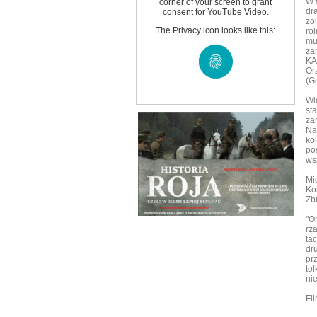
WY
corner of your screen to grant
dr
consent for YouTube Video.
zo
The Privacy icon looks like this:
ro
mu
za
KA
Or
(G
Wi
st
za
Na
ko
po
ws
Mi
Ko
Zb
"O
rz
tac
dr
pr
to
ni
Fil