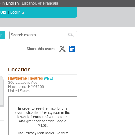
e in
English
,
Español
, or
Français
 Up!
|
Log In
lp
Share this event:
Location
Hawthorne Theatres
(View)
300 Lafayette Ave
Hawthorne, NJ 07506
United States
In order to see the map for this
event, click the Privacy icon in the
lower left corner of your screen
and grant consent for Google
Maps.
The Privacy icon looks like this: