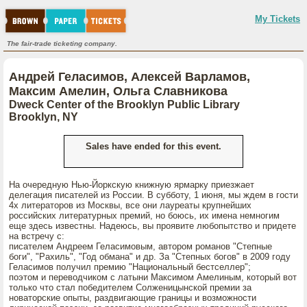
My Tickets
The fair-trade ticketing company.
Андрей Геласимов, Алексей Варламов,
Максим Амелин, Ольга Славникова
Dweck Center of the Brooklyn Public Library
Brooklyn, NY
Sales have ended for this event.
На очередную Нью-Йоркскую книжную ярмарку приезжает
делегация писателей из России. В субботу, 1 июня, мы ждем в гости
4х литераторов из Москвы, все они лауреаты крупнейших
российских литературных премий, но боюсь, их имена немногим
еще здесь известны. Надеюсь, вы проявите любопытство и придете
на встречу с:
писателем Андреем Геласимовым, автором романов "Степные
боги", "Рахиль", "Год обмана" и др. За "Степных богов" в 2009 году
Геласимов получил премию "Национальный бестселлер";
поэтом и переводчиком с латыни Максимом Амелиным, который вот
только что стал победителем Солженицынской премии за
новаторские опыты, раздвигающие границы и возможности