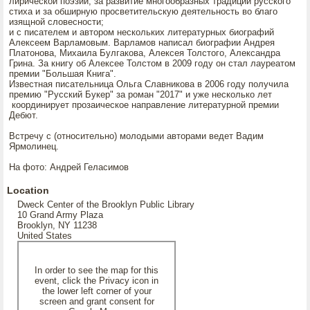
лирической поэзии, за развитие многообразных традиций русского
стиха и за обширную просветительскую деятельность во благо
изящной словесности;
и с писателем и автором нескольких литературных биографий
Алексеем Варламовым. Варламов написал биографии Андрея
Платонова, Михаила Булгакова, Алексея Толстого, Александра
Грина. За книгу об Алексее Толстом в 2009 году он стал лауреатом
премии "Большая Книга".
Известная писательница Ольга Славникова в 2006 году получила
премию "Русский Букер" за роман "2017" и уже несколько лет
координирует прозаическое направление литературной премии
Дебют.
Встречу с (относительно) молодыми авторами ведет Вадим
Ярмолинец.
На фото: Андрей Геласимов
Location
Dweck Center of the Brooklyn Public Library
10 Grand Army Plaza
Brooklyn, NY 11238
United States
In order to see the map for this
event, click the Privacy icon in
the lower left corner of your
screen and grant consent for